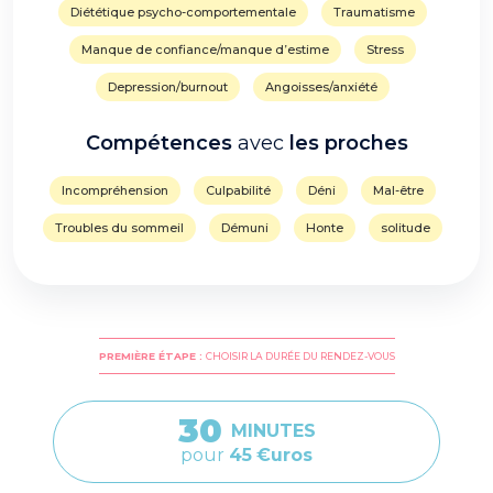
Diététique psycho-comportementale
Traumatisme
Manque de confiance/manque d’estime
Stress
Depression/burnout
Angoisses/anxiété
Compétences
avec
les proches
Incompréhension
Culpabilité
Déni
Mal-être
Troubles du sommeil
Démuni
Honte
solitude
PREMIÈRE ÉTAPE :
CHOISIR LA DURÉE DU RENDEZ-VOUS
30
MINUTES
pour
45
€uros