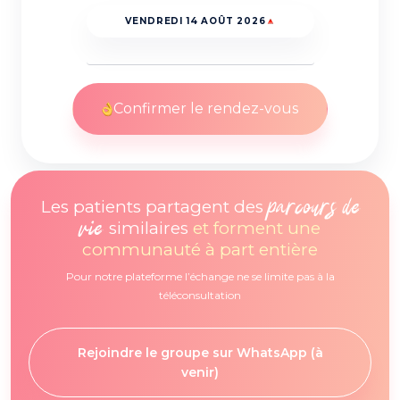
VENDREDI 14 AOÛT 2026
Confirmer le rendez-vous
parcours de
Les patients partagent des
vie
similaires
et forment une
communauté à part entière
Pour notre plateforme l’échange ne se limite pas à la
téléconsultation
Rejoindre le groupe sur WhatsApp (à
venir)