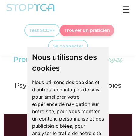
☰
Test SCOFF
Trouver un praticien
Se connecter
Nous utilisons des
avec
Prendre un rendez-vous
cookies
Najoua
Toniutti
Nous utilisons des cookies et
Psychopraticienne en thérapies
d'autres technologies de suivi
brèves & Sophrologue
pour améliorer votre
expérience de navigation sur
notre site, pour vous montrer
un contenu personnalisé et des
publicités ciblées, pour
analyser le trafic de notre site