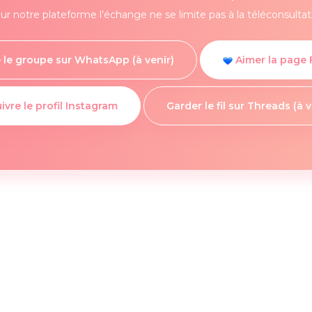
ur notre plateforme l’échange ne se limite pas à la téléconsultat
 le groupe sur WhatsApp (à venir)
Aimer la page
ivre le profil Instagram
Garder le fil sur Threads (à v