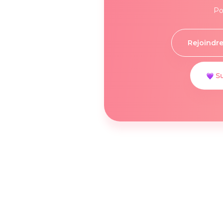
Po
Rejoindre
Su