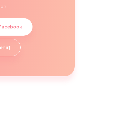
ion
 Facebook
enir)