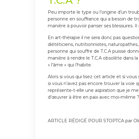
T.C.A ?
Peu importe le type ou l’origine d’un trou
personne en souffrance qui a besoin de tr
manière à pouvoir panser ses blessures. I
En art-thérapie il ne sera donc pas questi
diététiciens, nutritionnistes, naturopathes
personne qui souffre de T.C.A puisse donn
manière à rendre le T.C.A obsolète dans la 
« l’âme » qui l’habite.
Alors si vous qui lisez cet article et si v
si vous n’avez pas encore trouver la voie q
représente-t-elle une aspiration que je m
d’œuvrer à être en paix avec moi-même 
ARTICLE RÉDIGÉ POUR STOPTCA par Oliv