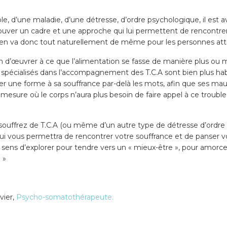
ble, d’une maladie, d’une détresse, d’ordre psychologique, il est
ouver un cadre et une approche qui lui permettent de rencontrer
l en va donc tout naturellement de même pour les personnes atte
on d’œuvrer à ce que l’alimentation se fasse de manière plus ou m
, spécialisés dans l’accompagnement des T.C.A sont bien plus habil
er une forme à sa souffrance par-delà les mots, afin que ses mau
mesure où le corps n’aura plus besoin de faire appel à ce trouble 
ous souffrez de T.C.A (ou même d’un autre type de détresse d’ordr
ui vous permettra de rencontrer votre souffrance et de panser vos
e sens d’explorer pour tendre vers un « mieux-être », pour amorc
? »
ier,
Psycho-somatothérapeute.