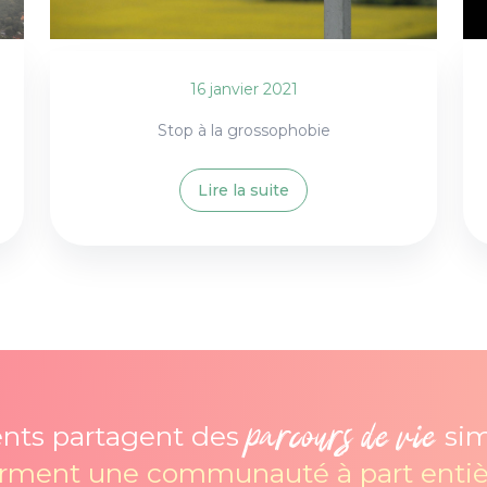
16 janvier 2021
Stop à la grossophobie
Lire la suite
parcours de vie
ents partagent des
sim
orment une communauté à part entiè