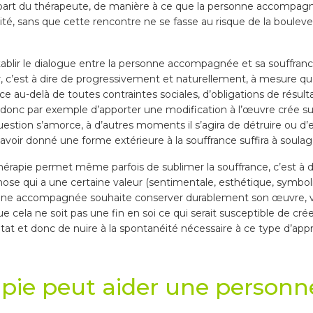
part du thérapeute, de manière à ce que la personne accompagnée
, sans que cette rencontre ne se fasse au risque de la bouleverse
ablir le dialogue entre la personne accompagnée et sa souffrance
r, c’est à dire de progressivement et naturellement, à mesure que
 au-delà de toutes contraintes sociales, d’obligations de résultat
a donc par exemple d’apporter une modification à l’œuvre crée sur
stion s’amorce, à d’autres moments il s’agira de détruire ou d’e
’avoir donné une forme extérieure à la souffrance suffira à soulag
t-thérapie permet même parfois de sublimer la souffrance, c’est à 
chose qui a une certaine valeur (sentimentale, esthétique, symbol
sonne accompagnée souhaite conserver durablement son œuvre, voi
ue cela ne soit pas une fin en soi ce qui serait susceptible de cr
ltat et donc de nuire à la spontanéité nécessaire à ce type d’app
apie peut aider une personn