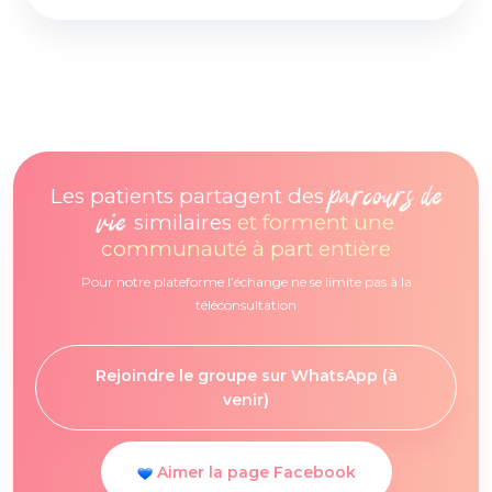
parcours de
Les patients partagent des
vie
similaires
et forment une
communauté à part entière
Pour notre plateforme l’échange ne se limite pas à la
téléconsultation
Rejoindre le groupe sur WhatsApp (à
venir)
Aimer la page Facebook